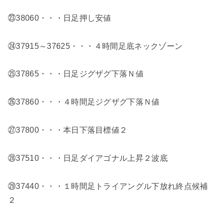
㉓38060・・・日足押し安値
㉔37915～37625・・・４時間足底ネックゾーン
㉕37865・・・日足ジグザグ下落Ｎ値
㉖37860・・・４時間足ジグザグ下落Ｎ値
㉗37800・・・本日下落目標値２
㉘37510・・・日足ダイアゴナル上昇２波底
㉙37440・・・１時間足トライアングル下放れ終点候補
２