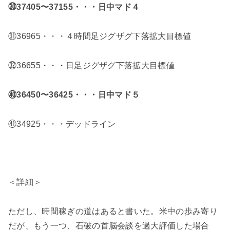
㉚37405〜37155・・・日中マド４
㉛36965・・・４時間足ジグザグ下落拡大目標値
㉜36655・・・日足ジグザグ下落拡大目標値
㊵36450〜36425・・・日中マド５
㊶34925・・・デッドライン
＜詳細＞
ただし、時間稼ぎの道はあると書いた。米中の歩み寄り
だが、もう一つ、石破の首脳会談を過大評価した場合