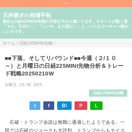
=
天井騒ぎの相場手帖
最近は日経225MINI先物の予想を中心に書いてます。チャートが動く度
「それ、天井だ！」「いいや、まだ底だ！」と、いつもワーキャー騒が
しいのです。
ホーム
/
日経225MINI先物
/
■■下落、そしてリバウンド■■今週（２/１０
～）と月曜日の日経225MINI先物分析＆トレー
ド戦略20250210W
日曜日, 2月 09, 2025
日経225MINI先物
t
f
B!
P
L
石破・トランプ会談は無難に通過したようである。一
部では石破のジョークも大評判、トランプからもナイス