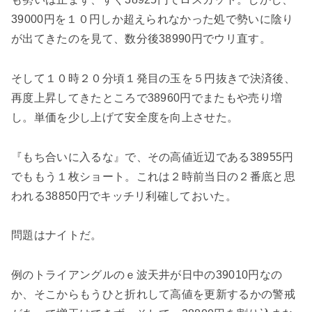
39000円を１０円しか超えられなかった処で勢いに陰り
が出てきたのを見て、数分後38990円でウリ直す。
そして１０時２０分頃１発目の玉を５円抜きで決済後、
再度上昇してきたところで38960円でまたもや売り増
し。単価を少し上げて安全度を向上させた。
『もち合いに入るな』で、その高値近辺である38955円
でももう１枚ショート。これは２時前当日の２番底と思
われる38850円でキッチリ利確しておいた。
問題はナイトだ。
例のトライアングルのｅ波天井が日中の39010円なの
か、そこからもうひと折れして高値を更新するかの警戒