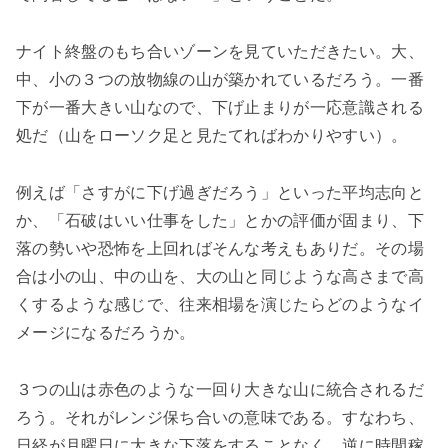
ナイト終盤のもち合いゾーンを見ていただきたい。大、
中、小の３つの放物線の山が築かれているだろう。一番
下が一番大きい山なので、下げ止まりが一応意識される
処だ（山をローソク足と見たてればわかりやすい）。
例えば「さすがに下げ過ぎだろう」といった平均志向と
か、「石破はいい仕事をした」とかの評価が固まり、下
落の勢いや恐怖を上回ればそんな考えもありだ。その場
合は小の山、中の山を、大の山と同じような高さまで高
くするような感じで、往来相場を演じたらどのようなイ
メージになるだろうか。
３つの山は赤色のような一回り大きな山に統合されるだ
ろう。それがレンジ保ち合いの意味である。すなわち、
日経が月曜日に大きな下落をすることなく、逆に時間稼