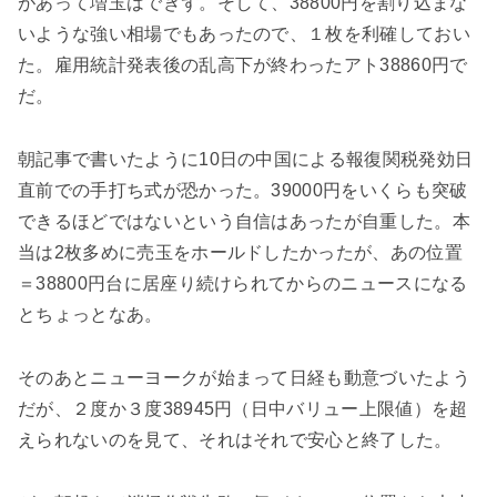
があって増玉はできず。そして、38800円を割り込まな
いような強い相場でもあったので、１枚を利確しておい
た。雇用統計発表後の乱高下が終わったアト38860円で
だ。
朝記事で書いたように10日の中国による報復関税発効日
直前での手打ち式が恐かった。39000円をいくらも突破
できるほどではないという自信はあったが自重した。本
当は2枚多めに売玉をホールドしたかったが、あの位置
＝38800円台に居座り続けられてからのニュースになる
とちょっとなあ。
そのあとニューヨークが始まって日経も動意づいたよう
だが、２度か３度38945円（日中バリュー上限値）を超
えられないのを見て、それはそれで安心と終了した。