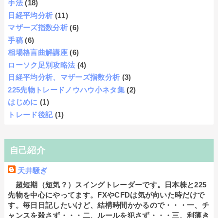
手法
(18)
日経平均分析
(11)
マザーズ指数分析
(6)
手稿
(6)
相場格言曲解講座
(6)
ローソク足別攻略法
(4)
日経平均分析、マザーズ指数分析
(3)
225先物トレードノウハウ小ネタ集
(2)
はじめに
(1)
トレード後記
(1)
自己紹介
天井騒ぎ
超短期（短気？）スイングトレーダーです。日本株と225
先物を中心にやってます。FXやCFDは気が向いた時だけで
す。毎日日記したいけど、結構時間かかるので・・・一、チ
ャンスを殺さず・・・二、ルールを犯さず・・・三、利薄き