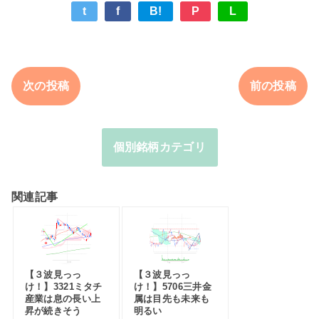
t
f
B!
P
L
次の投稿
前の投稿
個別銘柄カテゴリ
関連記事
【３波見っっ
【３波見っっ
け！】3321ミタチ
け！】5706三井金
産業は息の長い上
属は目先も未来も
昇が続きそう
明るい