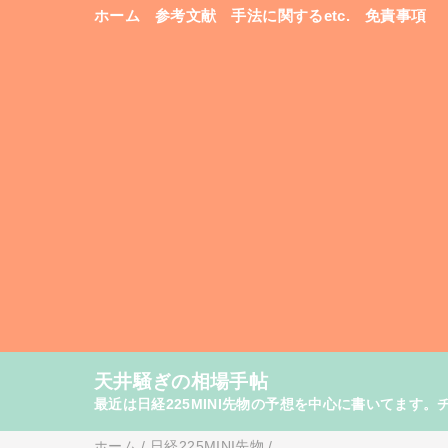
ホーム
参考文献
手法に関するetc.
免責事項
天井騒ぎの相場手帖
最近は日経225MINI先物の予想を中心に書いてま
ホーム
/
日経225MINI先物
/