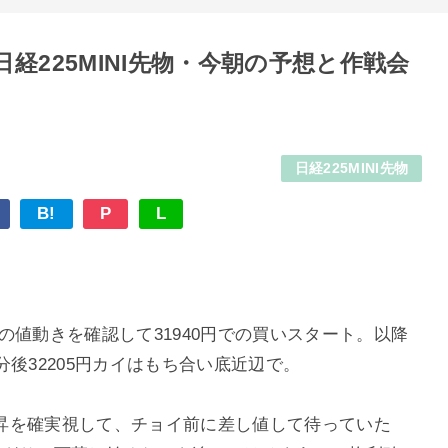
経225MINI先物・今朝の予想と作戦会
日経225MINI先物
B!
P
L
との値動きを確認して31940円での買いスタート。以降
後32205円カイはもち合い底近辺で。
昇を確実視して、チョイ前に差し値して待っていた