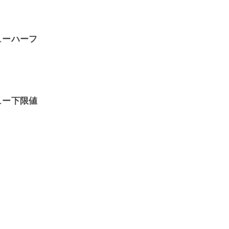
ューハーフ
ュ
ー下限値