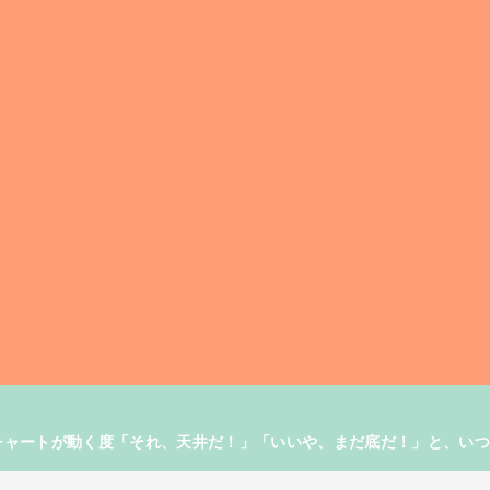
す。チャートが動く度「それ、天井だ！」「いいや、まだ底だ！」と、い