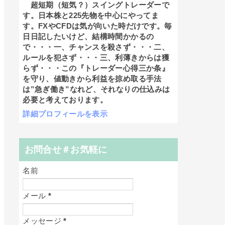
超短期（短気？）スイングトレーダーで
す。日本株と225先物を中心にやってま
す。FXやCFDは気が向いた時だけです。毎
日日記したいけど、結構時間かかるの
で・・・一、チャンスを殺さず・・・二、
ルールを犯さず・・・三、利薄きからは獲
らず・・・この『トレーダー心得三か条』
を守り、値動きから利益を掠め取る手法
は”急ぎ働き”なれど、それなりの仕込みは
必要と考えております。
詳細プロフィールを表示
お問合せ＃お気軽に
名前
メール
*
メッセージ
*