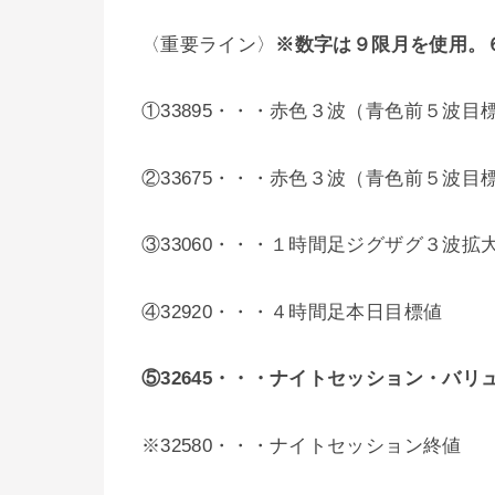
〈重要ライン〉
※数字は９限月を使用。６
①33895・・・赤色３波（青色前５波目
②33675・・・赤色３波（青色前５波目
③33060・・・１時間足ジグザグ３波拡
④32920・・・４時間足本日目標値
⑤32645・・・ナイトセッション・バリ
※32580・・・ナイトセッション終値