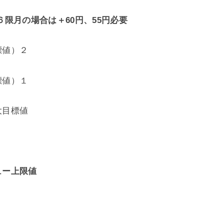
限月の場合は＋60円、55円必要
標値）２
標値）１
大目標値
ュー上限値