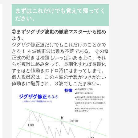
まずはこれだけでも覚えて帰ってく
ださい。
◎まずジグザグ波動の徹底マスターから始め
よう。
ジグザグ修正波だけでもこれだけのことがで
きる！ ４波修正波は難攻不落である。 その修
正波の動きは種類もいっぱいある上に、それ
らが複雑に絡み合って、長期化すれば長期化
するほど値動きのドロ沼にはまってしまう。
個人投機家は、この４波の予想がつきがたい
値動きに翻弄され、３波でしこたま稼い...