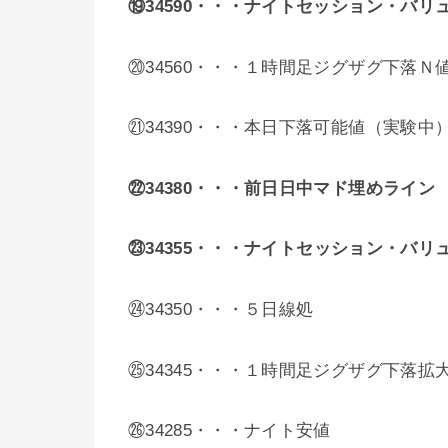
⑲34590・・・ナイトセッション・バリ
⑳34560・・・１時間足ジグザグ下落Ｎ
㉑34390・・・本日下落可能値（実験中
㉒34380・・・前日日中マド埋めライン
㉓34355
・・・
ナイトセッション・バリ
㉔34350・・・５日線処
㉕34345・・・１時間足ジグザグ下落拡
㉖34285・・・ナイト安値