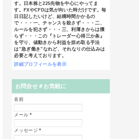
す。日本株と225先物を中心にやってま
す。FXやCFDは気が向いた時だけです。毎
日日記したいけど、結構時間かかるの
で・・・一、チャンスを殺さず・・・二、
ルールを犯さず・・・三、利薄きからは獲
らず・・・この『トレーダー心得三か条』
を守り、値動きから利益を掠め取る手法
は”急ぎ働き”なれど、それなりの仕込みは
必要と考えております。
詳細プロフィールを表示
お問合せ＃お気軽に
名前
メール
*
メッセージ
*