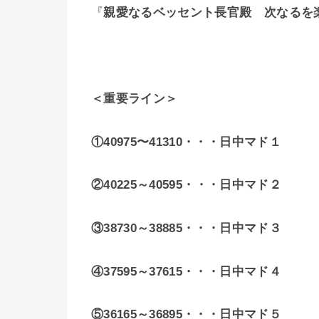
『
親愛なるベッセント長官殿 次なるを
＜重要ライン＞
①40975〜41310・・・日中マド１
②40225～40595
・・・日中マド２
③38730～38885・・・日中マド３
④37595～37615・・・日中マド４
⑤36165～36895・・・日中マド５