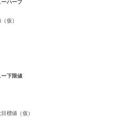
ューハーフ
値（仮）
）
ュー下限値
大目標値（仮）