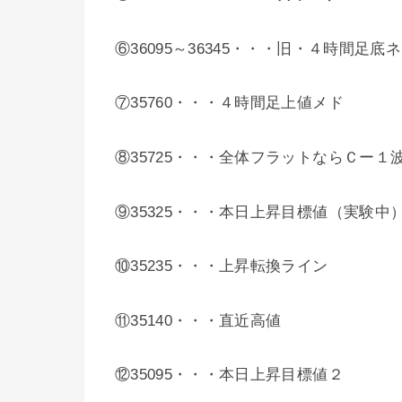
⑥36095～36345・・・旧・４時間足底
⑦35760・・・４時間足上値メド
⑧35725・・・全体フラットならＣー
⑨35325・・・本日上昇目標値（実験中
⑩35235・・・上昇転換ライン
⑪35140・・・直近高値
⑫35095・・・本日上昇目標値２