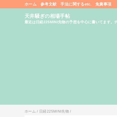
ホーム
参考文献
手法に関するetc.
免責事項
天井騒ぎの相場手帖
最近は日経225MINI先物の予想を中心に書いてま
ホーム
/
日経225MINI先物
/