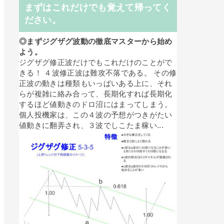
まずはこれだけでも覚えて帰ってく
ださい。
◎まずジグザグ波動の徹底マスターから始め
よう。
ジグザグ修正波だけでもこれだけのことがで
きる！ ４波修正波は難攻不落である。 その修
正波の動きは種類もいっぱいある上に、それ
らが複雑に絡み合って、長期化すれば長期化
するほど値動きのドロ沼にはまってしまう。
個人投機家は、この４波の予想がつきがたい
値動きに翻弄され、３波でしこたま稼い...