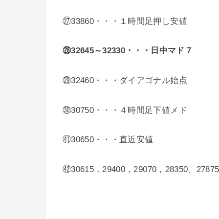
㉗33860・・・１時間足押し安値
㉘32645～32330・・・日中マド７
㉙32460・・・ダイアゴナル始点
㉚30750・・・４時間足下値メド
㊶30650・・・直近安値
㊷30615，29400，29070，28350、27