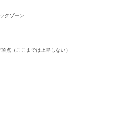
ネックゾーン
１波頂点（ここまでは上昇しない）
）