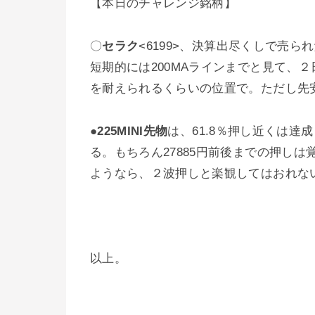
【本日のチャレンジ銘柄】
〇
セラク
<6199>、決算出尽くしで売
短期的には200MAラインまでと見て、２
を耐えられるくらいの位置で。ただし先安
●
225MINI先物
は、61.8％押し近くは
る。もちろん27885円前後までの押し
ようなら、２波押しと楽観してはおれな
以上。