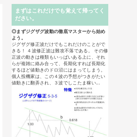
まずはこれだけでも覚えて帰ってく
ださい。
◎まずジグザグ波動の徹底マスターから始め
よう。
ジグザグ修正波だけでもこれだけのことがで
きる！ ４波修正波は難攻不落である。 その修
正波の動きは種類もいっぱいある上に、それ
らが複雑に絡み合って、長期化すれば長期化
するほど値動きのドロ沼にはまってしまう。
個人投機家は、この４波の予想がつきがたい
値動きに翻弄され、３波でしこたま稼い...