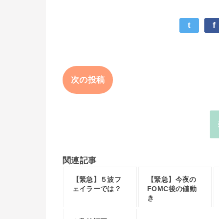
t
f
次の投稿
関連記事
【緊急】５波フ
【緊急】今夜の
ェイラーでは？
FOMC後の値動
き