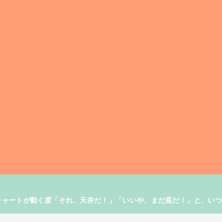
す。チャートが動く度「それ、天井だ！」「いいや、まだ底だ！」と、い