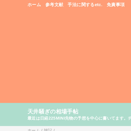
ホーム
参考文献
手法に関するetc.
免責事項
天井騒ぎの相場手帖
最近は日経225MINI先物の予想を中心に書いてま
ホーム
/
雑記
/