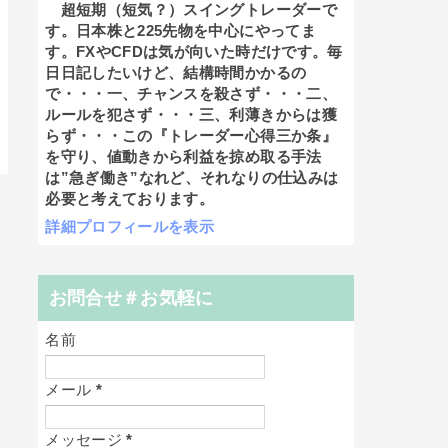
超短期（短気？）スイングトレーダーで
す。日本株と225先物を中心にやってま
す。FXやCFDは気が向いた時だけです。毎
日日記したいけど、結構時間かかるの
で・・・一、チャンスを殺さず・・・二、
ルールを犯さず・・・三、利薄きからは獲
らず・・・この『トレーダー心得三か条』
を守り、値動きから利益を掠め取る手法
は”急ぎ働き”なれど、それなりの仕込みは
必要と考えております。
詳細プロフィールを表示
お問合せ＃お気軽に
名前
メール
*
メッセージ
*