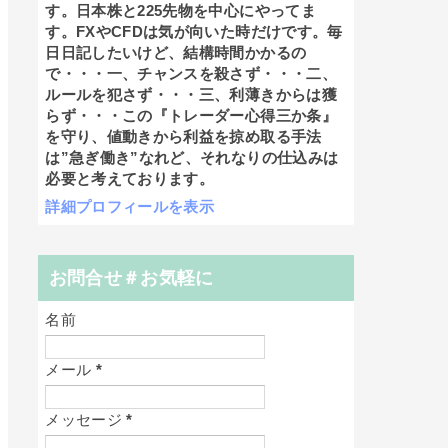
す。日本株と225先物を中心にやってま
す。FXやCFDは気が向いた時だけです。毎
日日記したいけど、結構時間かかるの
で・・・一、チャンスを殺さず・・・二、
ルールを犯さず・・・三、利薄きからは獲
らず・・・この『トレーダー心得三か条』
を守り、値動きから利益を掠め取る手法
は”急ぎ働き”なれど、それなりの仕込みは
必要と考えております。
詳細プロフィールを表示
お問合せ＃お気軽に
名前
メール
*
メッセージ
*