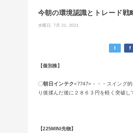
今朝の環境認識とトレード戦略20
水曜日, 7月 21, 2021
t
f
【個別株】
〇
朝日インテク
<7747>・・・スイン
り後揉んだ後に２８６３円を軽く突破し
【225MINI先物】