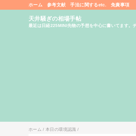
ホーム
参考文献
手法に関するetc.
免責事項
天井騒ぎの相場手帖
最近は日経225MINI先物の予想を中心に書いてま
ホーム
/
本日の環境認識
/