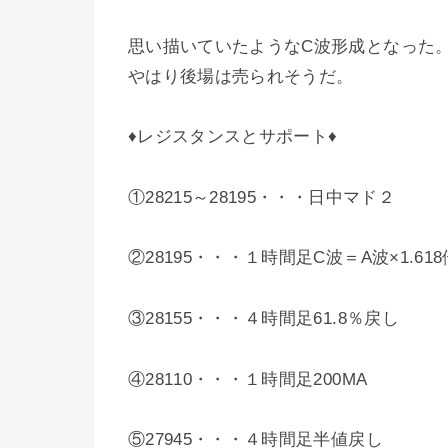
思い描いていたようなC波形成となった
やはり後場は売られそうだ。
♦レジスタンスとサポート♦
①28215～28195・・・日中マド２
②28195・・・１時間足C波＝A波×1.618
③28155・・・４時間足61.8％戻し
④28110・・・１時間足200MA
⑤27945・・・４時間足半値戻し