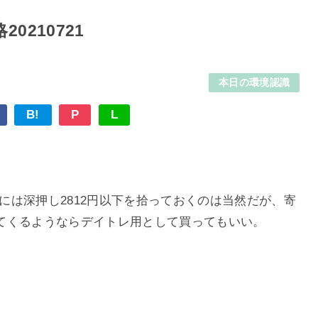
210721
本日の環境認識
B!
P
L
グ的には深押し2812円以下を拾っておくのは当然だが、寄
てくるようならデイトレ用として買ってもいい。