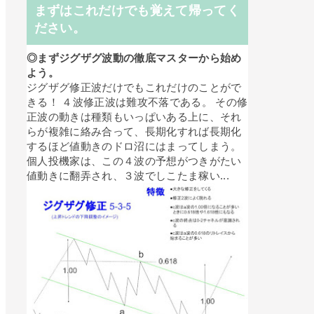
まずはこれだけでも覚えて帰ってく
ださい。
◎まずジグザグ波動の徹底マスターから始め
よう。
ジグザグ修正波だけでもこれだけのことがで
きる！ ４波修正波は難攻不落である。 その修
正波の動きは種類もいっぱいある上に、それ
らが複雑に絡み合って、長期化すれば長期化
するほど値動きのドロ沼にはまってしまう。
個人投機家は、この４波の予想がつきがたい
値動きに翻弄され、３波でしこたま稼い...