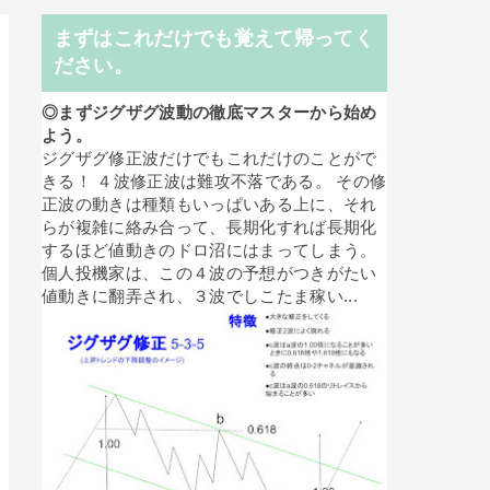
まずはこれだけでも覚えて帰ってく
ださい。
◎まずジグザグ波動の徹底マスターから始め
よう。
ジグザグ修正波だけでもこれだけのことがで
きる！ ４波修正波は難攻不落である。 その修
正波の動きは種類もいっぱいある上に、それ
らが複雑に絡み合って、長期化すれば長期化
するほど値動きのドロ沼にはまってしまう。
個人投機家は、この４波の予想がつきがたい
値動きに翻弄され、３波でしこたま稼い...