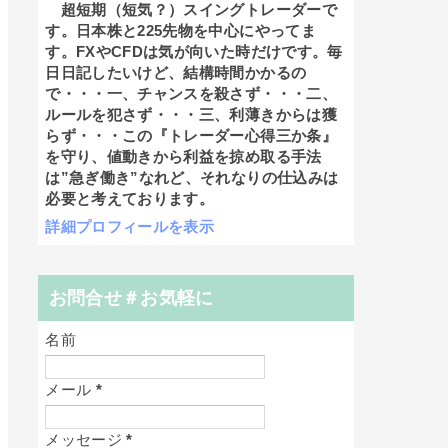
超短期（短気？）スイングトレーダーで
す。日本株と225先物を中心にやってま
す。FXやCFDは気が向いた時だけです。毎
日日記したいけど、結構時間かかるの
で・・・一、チャンスを殺さず・・・二、
ルールを犯さず・・・三、利薄きからは獲
らず・・・この『トレーダー心得三か条』
を守り、値動きから利益を掠め取る手法
は”急ぎ働き”なれど、それなりの仕込みは
必要と考えております。
詳細プロフィールを表示
お問合せ＃お気軽に
名前
メール
*
メッセージ
*