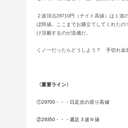
２波頂点28710円（ナイト高値）は１波のち
ぼ同値。ここまでお膳立てしてくれたの
け頂戴するのが流儀だ。
くノ一だったらどうしよう？ 手切れ金
〈重要ライン〉
①29700・・・日足次の戻り高値
②29350・・・週足３波Ｎ値