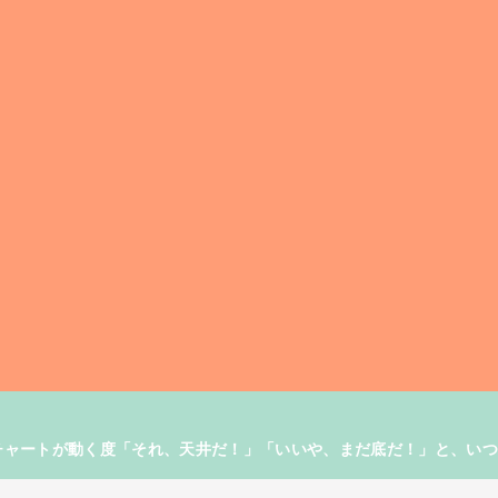
す。チャートが動く度「それ、天井だ！」「いいや、まだ底だ！」と、い