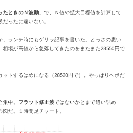
ったときのＮ波動
」で、Ｎ値や拡大目標値を計算して
係だったに違いない。
か、ランチ時にもゲリラ記事を書いた。とっさの思い
相場が高値から急落してきたのをまたまた28550円で
ットするはめになる（28520円で）。やっぱりヘボだ
全集中。
フラット修正波
ではないかとまで追い詰め
の図だ。１時間足チャート。