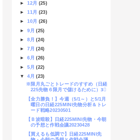
►
12月
(25)
►
11月
(23)
►
10月
(26)
►
9月
(25)
►
8月
(24)
►
7月
(24)
►
6月
(26)
►
5月
(22)
▼
4月
(23)
※限月丸ごとトレードのすすめ（日経
225先物６限月で儲けるために）3⃣
【全力勝負！】今週（5/1～）と5/1月
曜日の日経225MINI先物分析＆トレ
ード戦略20230501
【Ｂ波暗殺】日経225MINI先物・今朝
の予想と作戦会議20230428
【買えるも低調で】日経225MINI先
物・今朝の予想と作戦会議