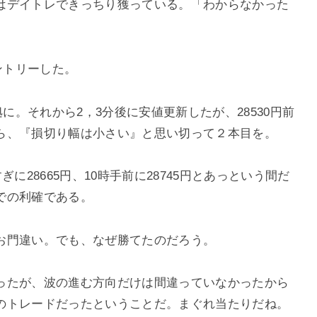
はデイトレできっちり獲っている。「わからなかった
ントリーした。
拠に。それから2，3分後に安値更新したが、28530円前
ら、『損切り幅は小さい』と思い切って２本目を。
に28665円、10時手前に28745円とあっという間だ
での利確である。
お門違い。でも、なぜ勝てたのだろう。
ったが、波の進む方向だけは間違っていなかったから
のトレードだったということだ。まぐれ当たりだね。