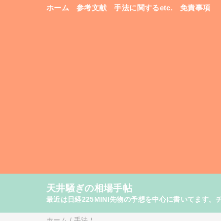
ホーム
参考文献
手法に関するetc.
免責事項
天井騒ぎの相場手帖
最近は日経225MINI先物の予想を中心に書いてま
ホーム
/
手法
/