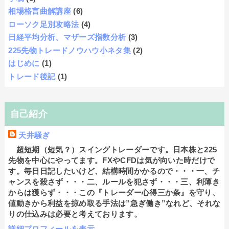
相場格言曲解講座
(6)
ローソク足別攻略法
(4)
日経平均分析、マザーズ指数分析
(3)
225先物トレードノウハウ小ネタ集
(2)
はじめに
(1)
トレード後記
(1)
自己紹介
天井騒ぎ
超短期（短気？）スイングトレーダーです。日本株と225
先物を中心にやってます。FXやCFDは気が向いた時だけで
す。毎日日記したいけど、結構時間かかるので・・・一、チ
ャンスを殺さず・・・二、ルールを犯さず・・・三、利薄き
からは獲らず・・・この『トレーダー心得三か条』を守り、
値動きから利益を掠め取る手法は”急ぎ働き”なれど、それな
りの仕込みは必要と考えております。
詳細プロフィールを表示