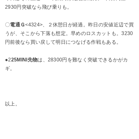
2930円突破なら飛び乗りも。
〇
電通Ｇ
<4324>、２休憩日が経過。昨日の安値近辺で買
うが、そこから下落も想定。早めのロスカットも。3230
円前後なら買い戻して明日につなげる作戦もある。
●2
25MINI先物
は、28300円を難なく突破できるかがカ
ギ。
以上。