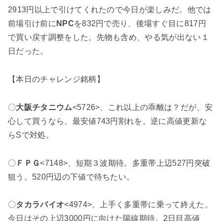
2913円以上で引けてくれたので今日が楽しみだ。他では
前場引け前に
NPC
を832円で売り、後場すぐ目に817円
で買い戻す調整をした。先物も含め、やる気が出ない１
日だった。
【本日のチャレンジ銘柄】
〇
大阪チタニウム
<5726>、これ以上の乖離は？だが、安
心して買うなら、最安値743円割れを。逆に高値更新な
らSで対処。
〇
ＦＰＧ
<7148>、短期３波期待。多重帯上辺527円突破
狙う。520円辺の下値で待ちたい。
〇
タカラバイオ
<4974>、上手く多重帯に乗って終えた。
今日はその上辺3000円に向けた陽線期待。2日目高値