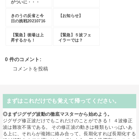
がついに・・・
きのうの反省と今
【お知らせ】
日の挑戦20210716
【緊急】後場は上
【緊急】５波フェ
昇するかも！
イラーでは？
0 件のコメント:
コメントを投稿
まずはこれだけでも覚えて帰ってください。
◎まずジグザグ波動の徹底マスターから始めよう。
ジグザグ修正波だけでもこれだけのことができる！ ４波修正
波は難攻不落である。 その修正波の動きは種類もいっぱいあ
る上に、それらが複雑に絡み合って、長期化すれば長期化する