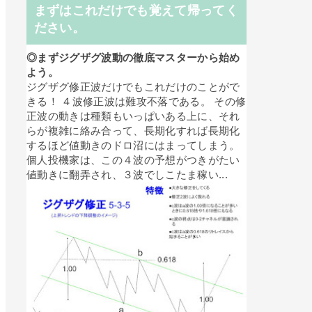
まずはこれだけでも覚えて帰ってく
ださい。
◎まずジグザグ波動の徹底マスターから始め
よう。
ジグザグ修正波だけでもこれだけのことがで
きる！ ４波修正波は難攻不落である。 その修
正波の動きは種類もいっぱいある上に、それ
らが複雑に絡み合って、長期化すれば長期化
するほど値動きのドロ沼にはまってしまう。
個人投機家は、この４波の予想がつきがたい
値動きに翻弄され、３波でしこたま稼い...