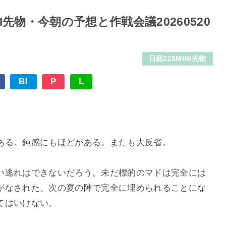
I先物・今朝の予想と作戦会議20260520
日経225MINI先物
B!
P
L
ある。鈍感にもほどがある。またも大反省。
い逃れはできないだろう。未だ標的のマドは完全には
がなされた。次の夏の陣で完全に埋められることにな
てはいけない。