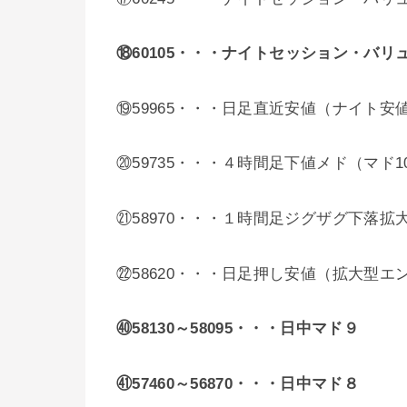
⑱60105
・・・ナイトセッション・バリ
⑲59965・・・日足直近安値（ナイト安
⑳59735・・・４時間足下値メド（マド
㉑58970・・・１時間足ジグザグ下落拡
㉒58620・・・日足押し安値（拡大型
㊵58130～58095・・・日中マド９
㊶57460～56870・・・日中マド８