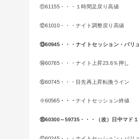
⑪61155・・・１時間足戻り高値
⑫61010・・・ナイト調整戻り高値
⑬60945
・・・ナイトセッション・バリ
⑭60765・・・ナイト上昇23.6％押し
⑮60745・・・目先再上昇転換ライン
※60565
・・・
ナイトセッション終値
⑯60300～59735・・・（改）
日中マド１
⑰60245・・・ナイトセッション・バリ