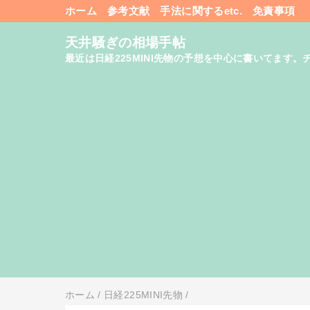
ホーム
参考文献
手法に関するetc.
免責事項
天井騒ぎの相場手帖
最近は日経225MINI先物の予想を中心に書いてま
ホーム
/
日経225MINI先物
/