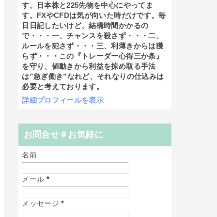
す。日本株と225先物を中心にやってま
す。FXやCFDは気が向いた時だけです。毎
日日記したいけど、結構時間かかるの
で・・・一、チャンスを殺さず・・・二、
ルールを犯さず・・・三、利薄きからは獲
らず・・・この『トレーダー心得三か条』
を守り、値動きから利益を掠め取る手法
は”急ぎ働き”なれど、それなりの仕込みは
必要と考えております。
詳細プロフィールを表示
お問合せ＃お気軽に
名前
メール
*
メッセージ
*