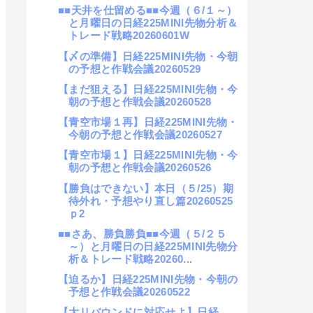
■■天井を仕留める■■今週（６/１～）
と月曜日の日経225MINI先物分析＆
トレード戦略20260601W
【〆の準備】日経225MINI先物・今朝
の予想と作戦会議20260529
【まだ狙える】日経225MINI先物・今
朝の予想と作戦会議20260528
【青空市場１再】日経225MINI先物・
今朝の予想と作戦会議20260527
【青空市場１】日経225MINI先物・今
朝の予想と作戦会議20260526
【勝負はできない】本日（５/25）期
待外れ・予想やり直し篇20260525
ｐ2
■■さあ、勝負勝負■■今週（５/２５
～）と月曜日の日経225MINI先物分
析＆トレード戦略20260...
【迫るか】日経225MINI先物・今朝の
予想と作戦会議20260522
【大リバウンドに対応せよ】日経