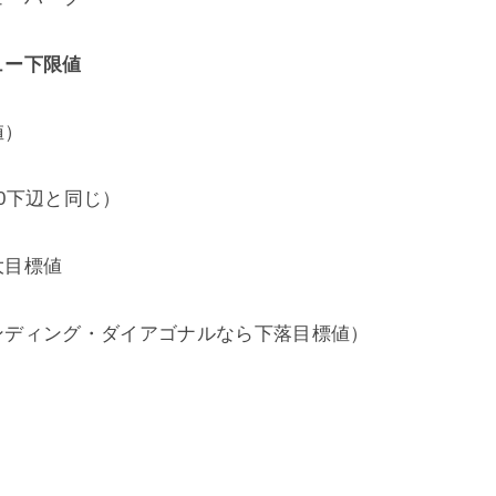
ュー下限値
値）
10下辺と同じ）
大目標値
エンディング・ダイアゴナルなら下落目標値）