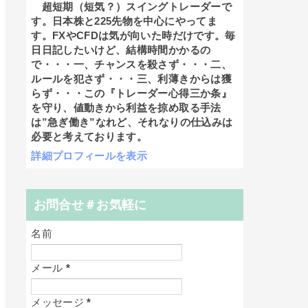
超短期（短気？）スイングトレーダーで
す。日本株と225先物を中心にやってま
す。FXやCFDは気が向いた時だけです。毎
日日記したいけど、結構時間かかるの
で・・・一、チャンスを殺さず・・・二、
ルールを犯さず・・・三、利薄きからは獲
らず・・・この『トレーダー心得三か条』
を守り、値動きから利益を掠め取る手法
は”急ぎ働き”なれど、それなりの仕込みは
必要と考えております。
詳細プロフィールを表示
お問合せ＃お気軽に
名前
メール
*
メッセージ
*