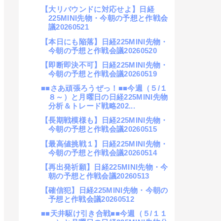
【大リバウンドに対応せよ】日経
225MINI先物・今朝の予想と作戦会
議20260521
【本日にも陥落】日経225MINI先物・
今朝の予想と作戦会議20260520
【即断即決不可】日経225MINI先物・
今朝の予想と作戦会議20260519
■■さあ頑張ろうぜっ！■■今週（５/１
８～）と月曜日の日経225MINI先物
分析＆トレード戦略202...
【長期戦模様も】日経225MINI先物・
今朝の予想と作戦会議20260515
【最高値挑戦１】日経225MINI先物・
今朝の予想と作戦会議20260514
【再出発祈願】日経225MINI先物・今
朝の予想と作戦会議20260513
【確信犯】日経225MINI先物・今朝の
予想と作戦会議20260512
■■天井駆け引き合戦■■今週（５/１１