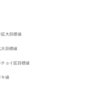
昇拡大目標値
拡大目標値
昇チョイ拡目標値
昇Ｎ値