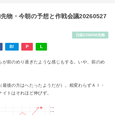
I先物・今朝の予想と作戦会議20260527
日経225MINI先物
B!
P
L
らが前のめり過ぎたような感じもする。いや、前のめ
（最後の方はへたったようだが）。相変わらずＡＩ・
ナイトはそれほど伸びず。