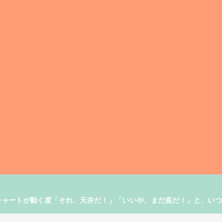
す。チャートが動く度「それ、天井だ！」「いいや、まだ底だ！」と、い