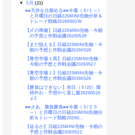
▼
5月
(21)
■■天井を仕留める■■今週（６/１～）
と月曜日の日経225MINI先物分析＆
トレード戦略20260601W
【〆の準備】日経225MINI先物・今朝
の予想と作戦会議20260529
【まだ狙える】日経225MINI先物・今
朝の予想と作戦会議20260528
【青空市場１再】日経225MINI先物・
今朝の予想と作戦会議20260527
【青空市場１】日経225MINI先物・今
朝の予想と作戦会議20260526
【勝負はできない】本日（５/25）期
待外れ・予想やり直し篇20260525
ｐ2
■■さあ、勝負勝負■■今週（５/２５
～）と月曜日の日経225MINI先物分
析＆トレード戦略20260...
【迫るか】日経225MINI先物・今朝の
予想と作戦会議20260522