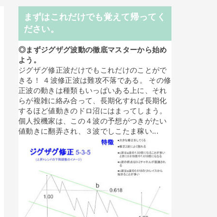
まずはこれだけでも覚えて帰ってく
ださい。
◎まずジグザグ波動の徹底マスターから始め
よう。
ジグザグ修正波だけでもこれだけのことがで
きる！ ４波修正波は難攻不落である。 その修
正波の動きは種類もいっぱいある上に、それ
らが複雑に絡み合って、長期化すれば長期化
するほど値動きのドロ沼にはまってしまう。
個人投機家は、この４波の予想がつきがたい
値動きに翻弄され、３波でしこたま稼い...