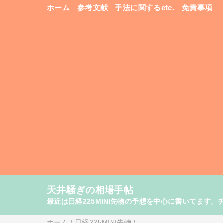
ホーム
参考文献
手法に関するetc.
免責事項
天井騒ぎの相場手帖
最近は日経225MINI先物の予想を中心に書いてま
ホーム
/
日経225MINI先物
/