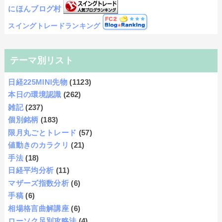
にほんブログ村
スイングトレードランキング
テーマ別リスト
日経225MINI先物
(1123)
本日の環境認識
(262)
雑記
(237)
個別銘柄
(183)
限月丸ごとトレード
(57)
値動きのカラクリ
(21)
手法
(18)
日経平均分析
(11)
マザーズ指数分析
(6)
手稿
(6)
相場格言曲解講座
(6)
ローソク足別攻略法
(4)