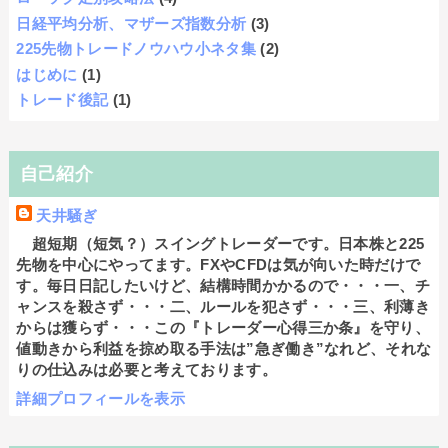
日経平均分析、マザーズ指数分析
(3)
225先物トレードノウハウ小ネタ集
(2)
はじめに
(1)
トレード後記
(1)
自己紹介
天井騒ぎ
超短期（短気？）スイングトレーダーです。日本株と225
先物を中心にやってます。FXやCFDは気が向いた時だけで
す。毎日日記したいけど、結構時間かかるので・・・一、チ
ャンスを殺さず・・・二、ルールを犯さず・・・三、利薄き
からは獲らず・・・この『トレーダー心得三か条』を守り、
値動きから利益を掠め取る手法は”急ぎ働き”なれど、それな
りの仕込みは必要と考えております。
詳細プロフィールを表示