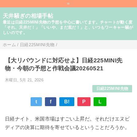
=
天井騒ぎの相場手帖
最近は日経225MINI先物の予想を中心に書いてます。チャートが動く度
「それ、天井だ！」「いいや、まだ底だ！」と、いつもワーキャー騒が
しいのです。
ホーム
/
日経225MINI先物
/
【大リバウンドに対応せよ】日経225MINI先
物・今朝の予想と作戦会議20260521
木曜日, 5月 21, 2026
日経225MINI先物
t
f
B!
P
L
日経ナイト、米国市場はすごい上昇だ。それだけエヌビ
ディアの決算に期待を寄せているということだろうか。