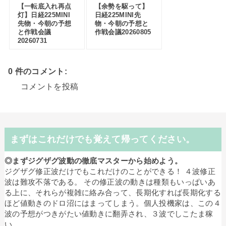
【一転底入れ再点
【余勢を駆って】
灯】日経225MINI
日経225MINI先
先物・今朝の予想
物・今朝の予想と
と作戦会議
作戦会議20260805
20260731
0 件のコメント:
コメントを投稿
まずはこれだけでも覚えて帰ってください。
◎まずジグザグ波動の徹底マスターから始めよう。
ジグザグ修正波だけでもこれだけのことができる！ ４波修正
波は難攻不落である。 その修正波の動きは種類もいっぱいあ
る上に、それらが複雑に絡み合って、長期化すれば長期化する
ほど値動きのドロ沼にはまってしまう。個人投機家は、この４
波の予想がつきがたい値動きに翻弄され、３波でしこたま稼
い...