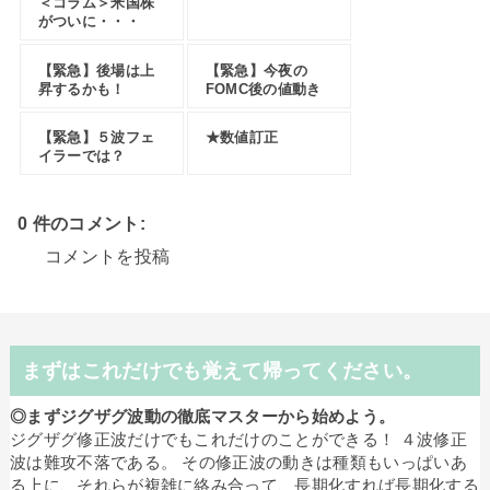
＜コラム＞米国株
がついに・・・
【緊急】後場は上
【緊急】今夜の
昇するかも！
FOMC後の値動き
【緊急】５波フェ
★数値訂正
イラーでは？
0 件のコメント:
コメントを投稿
まずはこれだけでも覚えて帰ってください。
◎まずジグザグ波動の徹底マスターから始めよう。
ジグザグ修正波だけでもこれだけのことができる！ ４波修正
波は難攻不落である。 その修正波の動きは種類もいっぱいあ
る上に、それらが複雑に絡み合って、長期化すれば長期化する