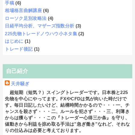
手稿
(6)
相場格言曲解講座
(6)
ローソク足別攻略法
(4)
日経平均分析、マザーズ指数分析
(3)
225先物トレードノウハウ小ネタ集
(2)
はじめに
(1)
トレード後記
(1)
自己紹介
天井騒ぎ
超短期（短気？）スイングトレーダーです。日本株と225
先物を中心にやってます。FXやCFDは気が向いた時だけで
す。毎日日記したいけど、結構時間かかるので・・・一、チ
ャンスを殺さず・・・二、ルールを犯さず・・・三、利薄き
からは獲らず・・・この『トレーダー心得三か条』を守り、
値動きから利益を掠め取る手法は”急ぎ働き”なれど、それな
りの仕込みは必要と考えております。