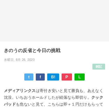
きのうの反省と今日の挑戦
水曜日, 8月 26, 2020
雑記
t
f
B!
P
L
メディアリンクス
は寄付き安いと見て勝負も、あえなく
沈没。いちおうホールドしたが続落なら即切り。
クック
パッド
も危ないと見て、こちらは即＋１円だけもらって