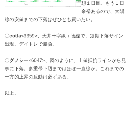
憩１日目。もう１日
余裕あるので、大陽
線の安値までの下落はぜひとも買いたい。
〇
cotta
<3359>、天井十字線＋陰線で、短期下落サイン
出現。デイトレで勝負。
〇
グノシー
<6047>、図のように、上値抵抗ラインから見
事に下落。多重帯下辺まではほぼ一直線か。これまでの
一方的上昇の反動は必ずある。
以上。