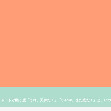
す。チャートが動く度「それ、天井だ！」「いいや、まだ底だ！」と、い