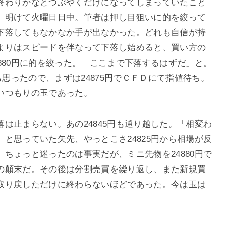
終わりかなとつぶやくだけになってしまっていたこと
、明けて火曜日日中。筆者は押し目狙いに的を絞って
下落してもなかなか手が出なかった。どれも自信が持
よりはスピードを伴なって下落し始めると、買い方の
880円に的を絞った。「ここまで下落するはずだ」と。
も思ったので、まずは24875円でＣＦＤにて指値待ち。
いつもりの玉であった。
は止まらない。あの24845円も通り越した。「相変わ
と思っていた矢先、やっとこさ24825円から相場が反
ちょっと迷ったのは事実だが、ミニ先物を24880円で
の顛末だ。その後は分割売買を繰り返し、また新規買
取り戻しただけに終わらないほどであった。今は玉は