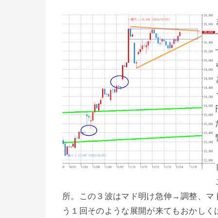
所。この３波はマド明け急伸→調整、マ
う１回そのような展開が来てもおかしく