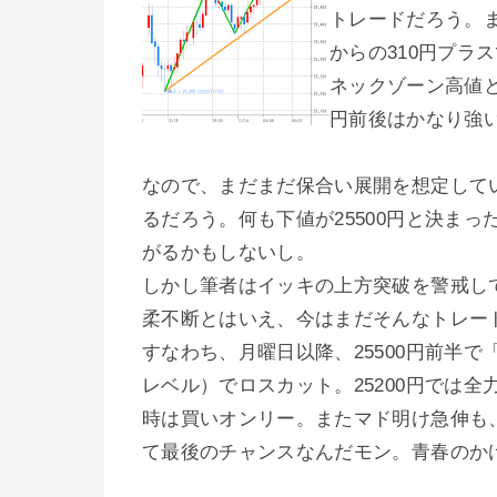
トレードだろう。
からの310円プラ
ネックゾーン高値と
円前後はかなり強
なので、まだまだ保合い展開を想定して
るだろう。何も下値が25500円と決まっ
がるかもしないし。
しかし筆者はイッキの上方突破を警戒し
柔不断とはいえ、今はまだそんなトレー
すなわち、月曜日以降、25500円前半で
レベル）でロスカット。25200円では全
時は買いオンリー。またマド明け急伸も
て最後のチャンスなんだモン。青春のか