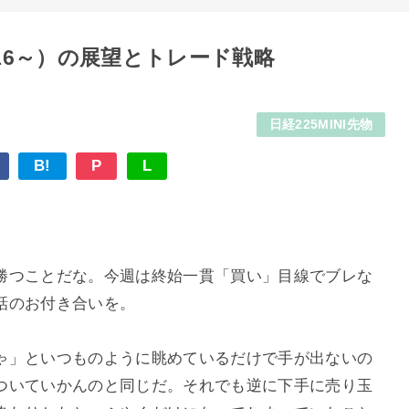
1/16～）の展望とトレード戦略
日経225MINI先物
B!
P
L
勝つことだな。今週は終始一貫「買い」目線でブレな
話のお付き合いを。
ゃ」といつものように眺めているだけで手が出ないの
ついていかんのと同じだ。それでも逆に下手に売り玉