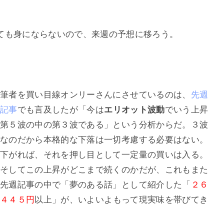
ても身にならないので、来週の予想に移ろう。
筆者を買い目線オンリーさんにさせているのは、
先週
記事
でも言及したが「今は
エリオット波動
でいう上昇
第５波の中の第３波である」という分析からだ。３波
なのだから本格的な下落は一切考慮する必要はない。
下がれば、それを押し目として一定量の買いは入る。
そしてこの上昇がどこまで続くのかだが、これもまた
先週記事の中で「夢のある話」として紹介した「
２６
４４５円
以上」が、いよいよもって現実味を帯びてき