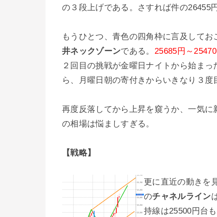
の３段上げである。さすれば件の2645
もうひとつ、青色の四角枠に言及してお
井ネックゾーン
である。
25685円～2547
２回目の挑戦が金曜日ナイトから始まっ
ら、月曜日朝の寄付きからいきなり３度
再度反落してから上昇を窺うか、一気に
の相場は悩ましすぎる。
【戦略】
更に直近の動きを
の
チャネルライン
持線は25500円