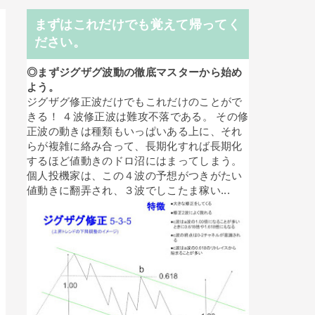
まずはこれだけでも覚えて帰ってく
ださい。
◎まずジグザグ波動の徹底マスターから始め
よう。
ジグザグ修正波だけでもこれだけのことがで
きる！ ４波修正波は難攻不落である。 その修
正波の動きは種類もいっぱいある上に、それ
らが複雑に絡み合って、長期化すれば長期化
するほど値動きのドロ沼にはまってしまう。
個人投機家は、この４波の予想がつきがたい
値動きに翻弄され、３波でしこたま稼い...