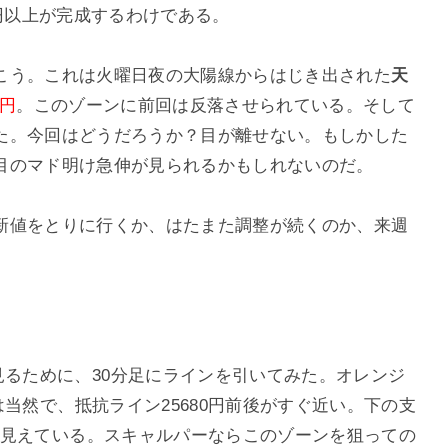
5円以上が完成するわけである。
こう。これは火曜日夜の大陽線からはじき出された
天
0円
。このゾーンに前回は反落させられている。そして
た。今回はどうだろうか？目が離せない。もしかした
目のマド明け急伸が見られるかもしれないのだ。
新値をとりに行くか、はたまた調整が続くのか、来週
見るために、30分足にラインを引いてみた。オレンジ
は当然で、抵抗ライン25680円前後がすぐ近い。下の支
台も見えている。スキャルパーならこのゾーンを狙っての