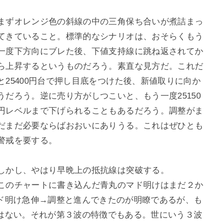
まずオレンジ色の斜線の中の三角保ち合いが煮詰まっ
てきていること。標準的なシナリオは、おそらくもう
一度下方向にブレた後、下値支持線に跳ね返されてか
ら上昇するというものだろう。素直な見方だ。これだ
と25400円台で押し目底をつけた後、新値取りに向か
うだろう。逆に売り方がしつこいと、もう一度25150
円レベルまで下げられることもあるだろう。調整がま
だまだ必要ならばおおいにありうる。これはぜひとも
警戒を要する。
しかし、やはり早晩上の抵抗線は突破する。
このチャートに書き込んだ青丸のマド明けはまだ２か
ド明け急伸→調整と進んできたのが明瞭であるが、も
はない。それが第３波の特徴でもある。世にいう３波