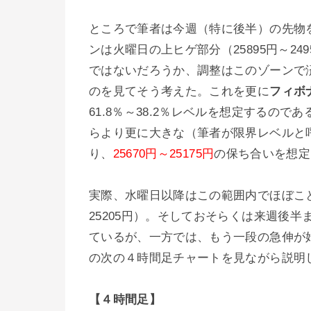
ところで筆者は今週（特に後半）の先物
ンは火曜日の上ヒゲ部分（25895円～2
ではないだろうか、調整はこのゾーンで
のを見てそう考えた。これを更に
フィボ
61.8％～38.2％レベルを想定するの
らより更に大きな（筆者が限界レベルと呼ぶ
り、
25670円～25175円
の保ち合いを想定
実際、水曜日以降はこの範囲内でほぼこと
25205円）。そしておそらくは来週後
ているが、一方では、もう一段の急伸が
の次の４時間足チャートを見ながら説明
【４時間足】