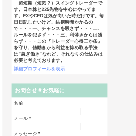
超短期（短気？）スイングトレーダーで
す。日本株と225先物を中心にやってま
す。FXやCFDは気が向いた時だけです。毎
日日記したいけど、結構時間かかるの
で・・・一、チャンスを殺さず・・・二、
ルールを犯さず・・・三、利薄きからは獲
らず・・・この『トレーダー心得三か条』
を守り、値動きから利益を掠め取る手法
は”急ぎ働き”なれど、それなりの仕込みは
必要と考えております。
詳細プロフィールを表示
お問合せ＃お気軽に
名前
メール
*
メッセージ
*