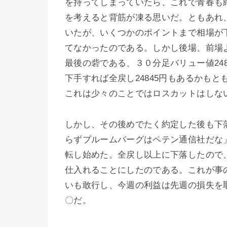
を持ってしまっていたら、これで青春も
を考えると背筋が凍る思いだ。ともあれ
いたが、いくつかのポイントまで相場が
てなかったのである。しかし後場、前場
最後の砦である、３０分足バリュー値24
下手すれば全戻し24845円もあるかもと
これは少々のことではロスカットはしな
しかし、その後めでたく約定した後も下落
らずブルームバーグはペテン通信社だな」
転し始めた。全戻し以上に下落したので、
仕入れることにしたのである。これが事
いも敢行し、今週の利益は先週の損失を
〇だ。