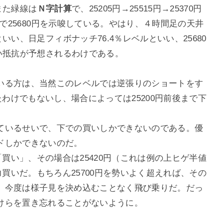
また緑線は
Ｎ字計算
で、25205円→25515円→25370円
スで25680円を示唆している。やはり、４時間足の天井
いい、日足フィボナッチ76.4％レベルといい、25680
い抵抗が予想されるわけである。
いる方は、当然このレベルでは逆張りのショートをす
たわけでもないし、場合によっては25200円前後まで下
ているせいで、下での買いしかできないのである。優
ドしかできないのだ。
「買い」、その場合は25420円（これは例の上ヒゲ半値
力買いだ。もちろん25700円を勢いよく超えれば、その
、今度は様子見を決め込むことなく飛び乗りだ。だっ
けらを置き忘れることがないように。