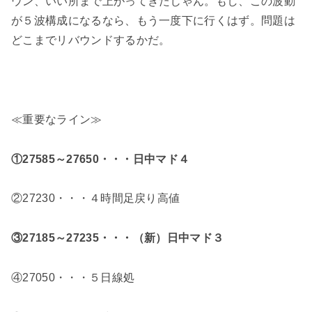
ウン、いい所まで上がってきたじゃん。もし、この波動
が５波構成になるなら、もう一度下に行くはず。問題は
どこまでリバウンドするかだ。
≪重要なライン≫
①27585～27650・・・
日中マド４
②27230・・・４時間足戻り高値
③27185～27235・・・（新）日中マド３
④27050・・・５日線処