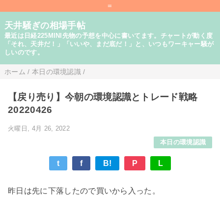
=
天井騒ぎの相場手帖
最近は日経225MINI先物の予想を中心に書いてます。チャートが動く度
「それ、天井だ！」「いいや、まだ底だ！」と、いつもワーキャー騒が
しいのです。
ホーム
/
本日の環境認識
/
【戻り売り】今朝の環境認識とトレード戦略
20220426
火曜日, 4月 26, 2022
本日の環境認識
t
f
B!
P
L
昨日は先に下落したので買いから入った。