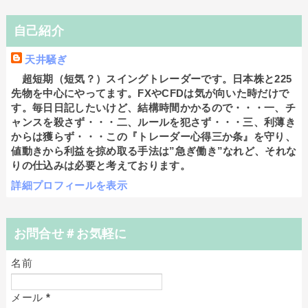
自己紹介
天井騒ぎ
超短期（短気？）スイングトレーダーです。日本株と225
先物を中心にやってます。FXやCFDは気が向いた時だけで
す。毎日日記したいけど、結構時間かかるので・・・一、チ
ャンスを殺さず・・・二、ルールを犯さず・・・三、利薄き
からは獲らず・・・この『トレーダー心得三か条』を守り、
値動きから利益を掠め取る手法は”急ぎ働き”なれど、それな
りの仕込みは必要と考えております。
詳細プロフィールを表示
お問合せ＃お気軽に
名前
メール
*