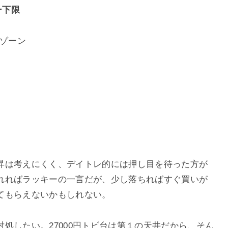
ー下限
クゾーン
昇は考えにくく、デイトレ的には押し目を待った方が
れればラッキーの一言だが、少し落ちればすぐ買いが
てもらえないかもしれない。
処したい。27000円トビ台は第１の天井だから、そん