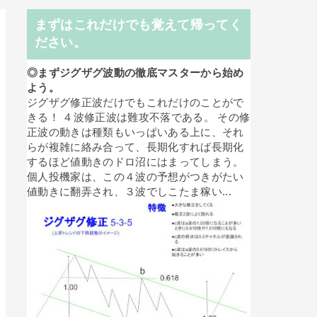
まずはこれだけでも覚えて帰ってく
ださい。
◎まずジグザグ波動の徹底マスターから始め
よう。
ジグザグ修正波だけでもこれだけのことがで
きる！ ４波修正波は難攻不落である。 その修
正波の動きは種類もいっぱいある上に、それ
らが複雑に絡み合って、長期化すれば長期化
するほど値動きのドロ沼にはまってしまう。
個人投機家は、この４波の予想がつきがたい
値動きに翻弄され、３波でしこたま稼い...