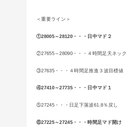
＜重要ライン＞
①28005～28120・・・
日中マド２
②27655～28090・・・４時間足天ネッ
③27635・・・４時間足推進３波目標値
④27410～27735・・・
日中マド１
⑤27245・・・日足下落波61.8％戻し
⑥27225～27245・・・時間足マド開け