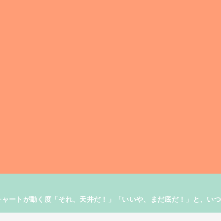
す。チャートが動く度「それ、天井だ！」「いいや、まだ底だ！」と、い