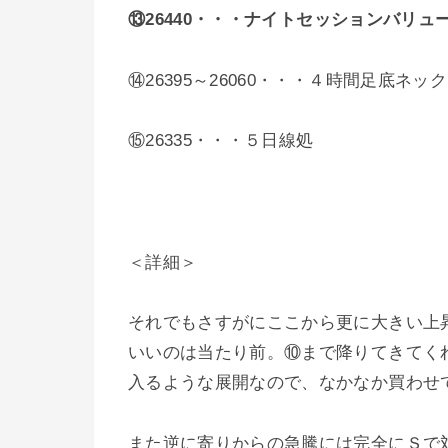
⑬26440
・・・ナイトセッションバリュ
⑭26395～26060・・・４時間足底ネッ
⑮26335・・・５日線処
＜詳細＞
それでもさすがにここから更に大きい上
いいのは当たり前。⑩まで降りてきてく
入るような展開なので、なかなか買わせ
また逆に寄りからの急騰には完全にＳで対