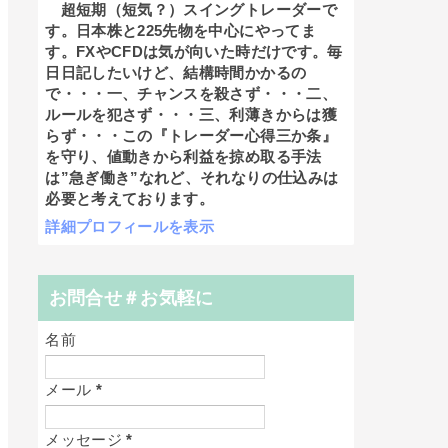
超短期（短気？）スイングトレーダーで
す。日本株と225先物を中心にやってま
す。FXやCFDは気が向いた時だけです。毎
日日記したいけど、結構時間かかるの
で・・・一、チャンスを殺さず・・・二、
ルールを犯さず・・・三、利薄きからは獲
らず・・・この『トレーダー心得三か条』
を守り、値動きから利益を掠め取る手法
は”急ぎ働き”なれど、それなりの仕込みは
必要と考えております。
詳細プロフィールを表示
お問合せ＃お気軽に
名前
メール
*
メッセージ
*