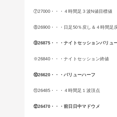
⑦27000・・・４時間足３波N値目標値
⑧26900・・・日足50％戻し＆４時間足
⑨
26875
・・・ナイトセッションバリュ
※26840・・・ナイトセッション終値
⑩26620・・・バリューハーフ
⑪26485・・・４時間足１波頂点
⑫26470・・・前日日中マドウメ