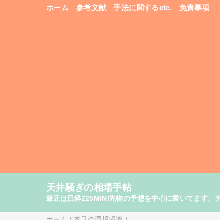
ホーム
参考文献
手法に関するetc.
免責事項
天井騒ぎの相場手帖
最近は日経225MINI先物の予想を中心に書いてま
ホーム
/
本日の環境認識
/